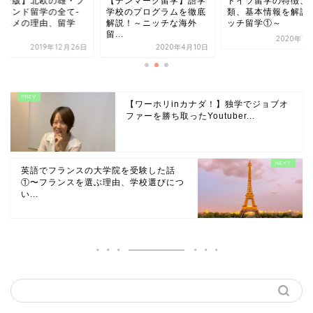
デンマーク留学】語学
ドイツ留学の特徴、種
【完全版】北欧の雄
校のプログラムを徹底
類、基本情報を解説～ニ
ィンランド留学の全
説！～ニッチな海外
ッチ留学①～
オススメの理由、留
..
方...
2020年1月24日
2020年4月10日
2019年12
【ワーホリinカナダ！】独学でジョブオ
ファーを勝ち取ったYoutuber...
英語でフランスの大学院を受験した話
①〜フランスを選ぶ理由、学校選びにつ
い...