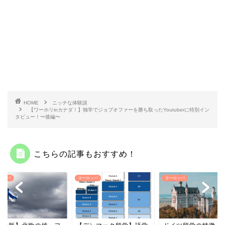
HOME
ニッチな体験談
【ワーホリinカナダ！】独学でジョブオファーを勝ち取ったYoutuberに特別イン
タビュー！〜後編〜
こちらの記事もおすすめ！
ーロッパ
ヨーロッパ
ヨーロッパ