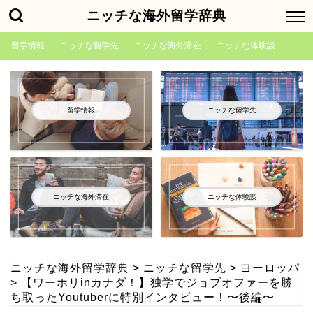
ニッチな海外留学辞典
留学情報
ニッチな留学先
ニッチな海外滞在
ニッチな体験談
留学情報
ニッチな留学先
ニッチな海外滞在
ニッチな体験談
ニッチな海外留学辞典
>
ニッチな留学先
>
ヨーロッパ
>
【ワーホリinカナダ！】独学でジョブオファーを勝
ち取ったYoutuberに特別インタビュー！〜後編〜