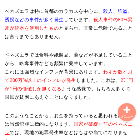
中南米
ベネズエラは特に首都のカラカスを中心に、
殺人、強盗、
誘拐などの事件が多く発生
しています。
殺人事件の80%異
中東
常が銃器を使用したもの
と見られ、非常に危険であること
は言うまでもありません。
ニッチな海外滞在
ベネズエラでは食料や紙製品、薬などが不足していること
ニッチな体験談
から、略奪事件なども頻繁に発生しています。
これには強烈なインフレが背景にあります。
わずか数ヶ月
学習情報
で200万%以上のインフレが発生
しました。これは、
2万円
が1円の価値しか無くなる
ような感覚で、もちろん多くの
国民が貧困にあえぐことになりました。
このようなことから、お金を持っていると思われる日本人
メニュー
は当然犯罪に標的になります。
国家が破綻寸前のベネズエ
ラ
では、現地の犯罪発生率などはもはや当てになりませ