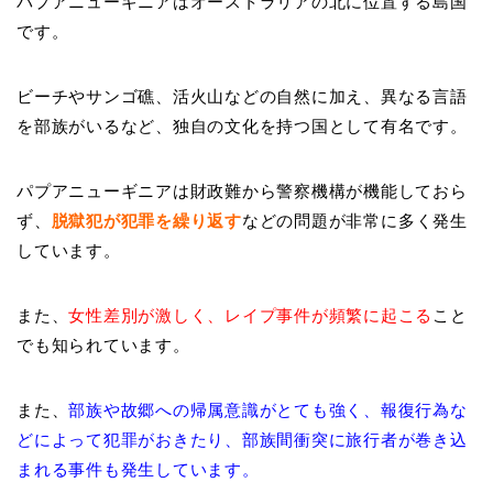
パプアニューギニアはオーストラリアの北に位置する島国
です。
ビーチやサンゴ礁、活火山などの自然に加え、異なる言語
を部族がいるなど、独自の文化を持つ国として有名です。
パプアニューギニアは財政難から警察機構が機能しておら
ず
、
脱獄犯が犯罪を繰り返す
などの問題が非常に多く発生
しています。
また、
女性差別が激しく、レイプ事件が頻繁に起こる
こと
でも知られています。
また、
部族や故郷への帰属意識がとても強く、報復行為な
どによって犯罪がおきたり、部族間衝突に旅行者が巻き込
まれる事件も発生しています。