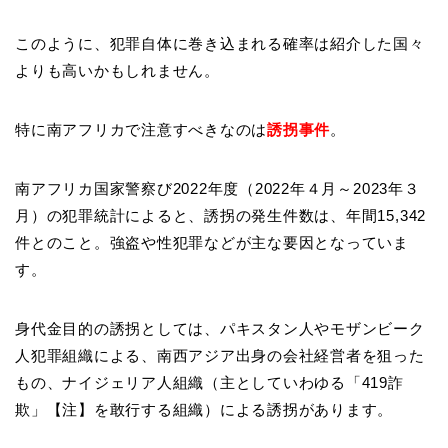
このように、犯罪自体に巻き込まれる確率は紹介した国々
よりも高いかもしれません。
特に南アフリカで注意すべきなのは
誘拐事件
。
南アフリカ国家警察び2022年度（2022年４月～2023年３
月）の犯罪統計によると、誘拐の発生件数は、年間15,342
件とのこと。強盗や性犯罪などが主な要因となっていま
す。
身代金目的の誘拐としては、パキスタン人やモザンビーク
人犯罪組織による、南西アジア出身の会社経営者を狙った
もの、ナイジェリア人組織（主としていわゆる「419詐
欺」【注】を敢行する組織）による誘拐があります。