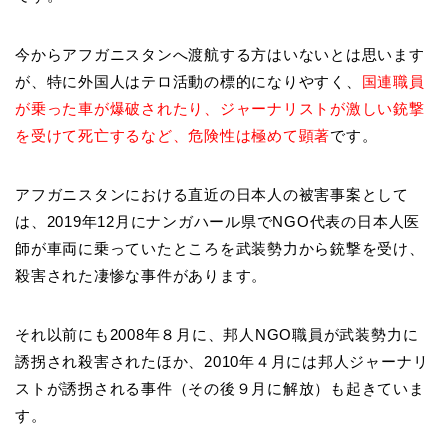
今からアフガニスタンへ渡航する方はいないとは思います
が、特に外国人はテロ活動の標的になりやすく、
国連職員
が乗った車が爆破されたり、ジャーナリストが激しい銃撃
を受けて死亡するなど、危険性は極めて顕著
です。
アフガニスタンにおける直近の日本人の被害事案として
は、2019年12月にナンガハール県でNGO代表の日本人医
師が車両に乗っていたところを武装勢力から銃撃を受け、
殺害された凄惨な事件があります。
それ以前にも2008年８月に、邦人NGO職員が武装勢力に
誘拐され殺害されたほか、2010年４月には邦人ジャーナリ
ストが誘拐される事件（その後９月に解放）も起きていま
す。