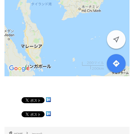
HOME
image0