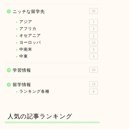
ニッチな留学先
32
アジア
7
アフリカ
2
オセアニア
2
ヨーロッパ
13
中南米
5
中東
3
学習情報
10
留学情報
13
ランキング各種
8
人気の記事ランキング