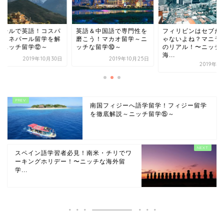
パールで英語！コスパ
英語＆中国語で専門性を
フィリピンはセブだ
群？ネパール留学を解
磨こう！マカオ留学～ニ
ゃないよね？マニラ
～ニッチ留学⑫～
ッチな留学⑩～
のリアル！〜ニッチ
海...
2019年10月30日
2019年10月25日
2019年1
南国フィジーへ語学留学！フィジー留学
を徹底解説～ニッチ留学⑮～
スペイン語学習者必見！南米・チリでワ
ーキングホリデー！〜ニッチな海外留
学...