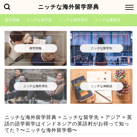
ニッチな海外留学辞典
留学情報
ニッチな留学先
ニッチな海外滞在
ニッチな体験談
留学情報
ニッチな留学先
ニッチな海外滞在
ニッチな体験談
ニッチな海外留学辞典
>
ニッチな留学先
>
アジア
>
英
語の語学留学はインドネシアの英語村がお得って知っ
てた？〜ニッチな海外留学⑯〜