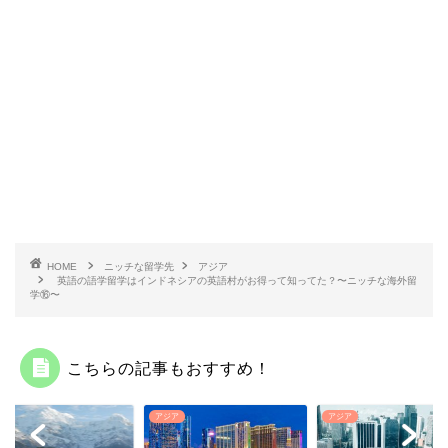
HOME
ニッチな留学先
アジア
英語の語学留学はインドネシアの英語村がお得って知ってた？〜ニッチな海外留
学⑯〜
こちらの記事もおすすめ！
ア
アジア
アジア