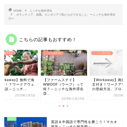
HOME
ニッチな海外滞在
ボランティア、就職。カンボジアで私たちができること。〜ニッチな海外滞在
①〜
こちらの記事もおすすめ！
チな海外滞在
ニッチな海外滞在
ニッチな海外滞在
orkaway】無料で海
【ファームステイ】
【Workaway】画像
滞在！？ワークアウェ
WWOOF（ウーフ）って
文付き！ワークアウ
解説～ニッチ...
何？～ニッチな海外滞在
の登録方法、プロ...
③...
2020年2月3日
2020年2
2019年12月29日
英語＆中国語で専門性を磨こう！マカオ
留学～ニッチな留学⑩～