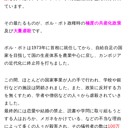
ています。
その最たるものが、ポル・ポト政権時の
極度の共産化政策
及び
大量虐殺
です。
ポル・ポトは1973年に首相に就任してから、自給自足の国
家を目指して国の生産体系を農業中心に戻し、カンボジア
の近代化に終止符を打ちました。
この間、ほとんどの国家事業が人の手で行われ、学校や銀
行などの施設は閉鎖されました。また、政策に反対する力
を無くすため、学者や僧侶などの人々から虐殺されていき
ました。
最終的には恋愛や結婚の禁止、読書や学問に取り組もうと
する人はおろか、メガネをかけている、などの不当な理由
によって多くの人々が殺害され、その犠牲者の数は
100万