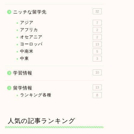
ニッチな留学先
32
アジア
7
アフリカ
2
オセアニア
2
ヨーロッパ
13
中南米
5
中東
3
学習情報
10
留学情報
13
ランキング各種
8
人気の記事ランキング