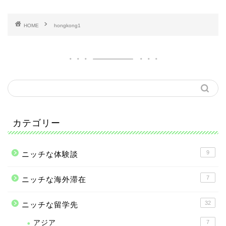
HOME
hongkong1
カテゴリー
9
ニッチな体験談
7
ニッチな海外滞在
32
ニッチな留学先
アジア
7